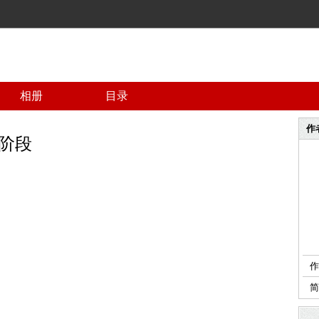
相册
目录
作
阶段
作