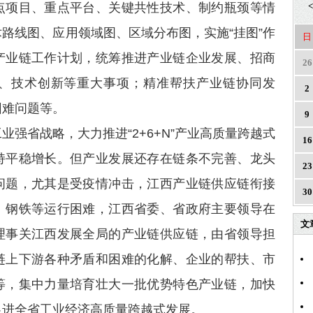
点项目、重点平台、关键共性技术、制约瓶颈等情
<
路线图、应用领域图、区域分布图，实施“挂图”作
日
产业链工作计划，统筹推进产业链企业发展、招商
26
、技术创新等重大事项；精准帮扶产业链协同发
2
困难问题等。
9
业强省战略，大力推进“2+6+N”产业高质量跨越式
16
持平稳增长。但产业发展还存在链条不完善、龙头
23
问题，尤其是受疫情冲击，江西产业链供应链衔接
30
、钢铁等运行困难，江西省委、省政府主要领导在
文
理事关江西发展全局的产业链供应链，由省领导担
链上下游各种矛盾和困难的化解、企业的帮扶、市
等，集中力量培育壮大一批优势特色产业链，加快
促进全省工业经济高质量跨越式发展。