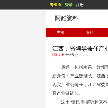
专业圈
登录
注册
阿酷资料
主页
资料
江西：省领导兼任产
阿酷资料
专业号
|
2020-4-27
最近，包括南昌、赣州
新身份：产业链链长。江西
现实产业链链长；江西省委
具产业链链长。
这个“链长”称谓听起来