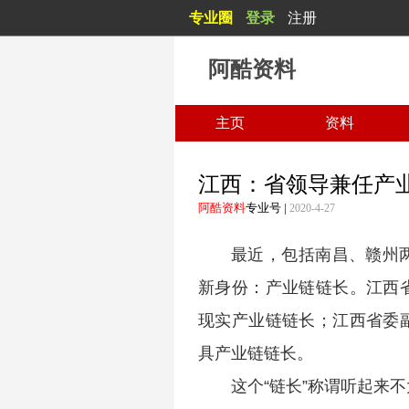
专业圈
登录
注册
阿酷资料
主页
资料
江西：省领导兼任产
阿酷资料
专业号
|
2020-4-27
最近，包括南昌、赣州
新身份：产业链链长。江西
现实产业链链长；江西省委
具产业链链长。
这个“链长”称谓听起来