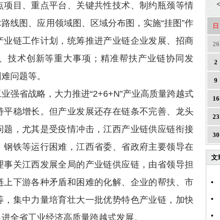
点项目、重点平台、关键共性技术、制约瓶颈等情
<
路线图、应用领域图、区域分布图，实施“挂图”作
日
产业链工作计划，统筹推进产业链企业发展、招商
26
、技术创新等重大事项；精准帮扶产业链协同发
2
困难问题等。
9
业强省战略，大力推进“2+6+N”产业高质量跨越式
16
持平稳增长。但产业发展还存在链条不完善、龙头
23
问题，尤其是受疫情冲击，江西产业链供应链衔接
30
、钢铁等运行困难，江西省委、省政府主要领导在
文
理事关江西发展全局的产业链供应链，由省领导担
链上下游各种矛盾和困难的化解、企业的帮扶、市
等，集中力量培育壮大一批优势特色产业链，加快
促进全省工业经济高质量跨越式发展。