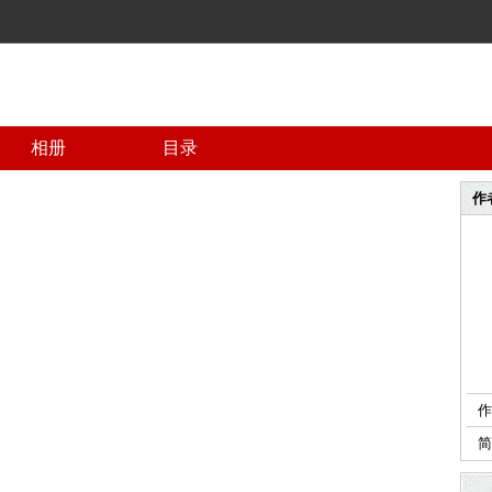
相册
目录
作
作